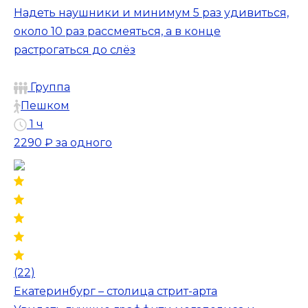
Надеть наушники и минимум 5 раз удивиться,
около 10 раз рассмеяться, а в конце
растрогаться до слёз
Группа
Пешком
1 ч
2290 ₽
за одного
(22)
Екатеринбург – столица стрит-арта