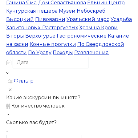
Ганина Яма
Дом Севастьянова
Ельцин Центр
Кунгурская пещера
Музеи
Небоскрёб
Высоцкий
Пивоварни
Уральский марс
Усадьба
Харитоновых-Расторгуевых
Храм на Крови
В горы
Верхотурье
Гастрономические
Катание
на хаски
Конные прогулки
По Свердловской
области
По Уралу
Походы
Развлечения
Фильтр
Какие экскурсии вы ищете?
Количество человек
Сколько вас будет?