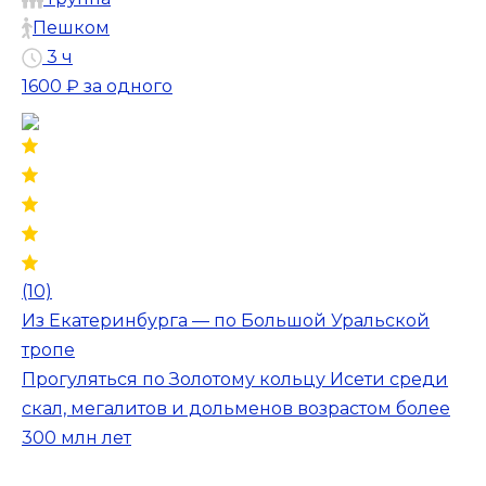
Пешком
3 ч
1600 ₽
за одного
(10)
Из Екатеринбурга — по Большой Уральской
тропе
Прогуляться по Золотому кольцу Исети среди
скал, мегалитов и дольменов возрастом более
300 млн лет