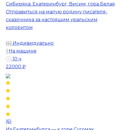
Сибиряка: Екатеринбург, Висим, гора Белая
Отправиться на малую родину писателя-
сказочника за настоящим уральским
колоритом
Индивидуально
На машине
10 ч
22000 ₽
(6)
Из Екатеринбурга — к горе Сугомак