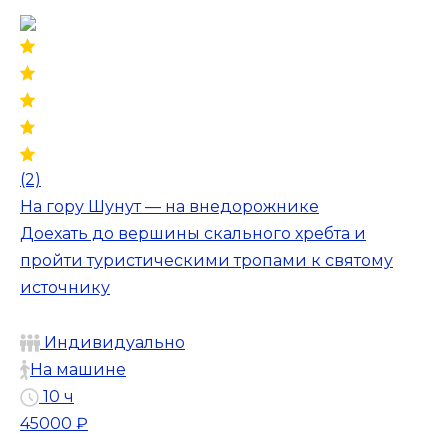
(2)
На гору Шунут — на внедорожнике
Доехать до вершины скального хребта и
пройти туристическими тропами к святому
источнику
Индивидуально
На машине
10 ч
45000 ₽