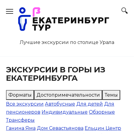
Перейти
к
содержанию
Лучшие экскурсии по столице Урала
ЭКСКУРСИИ В ГОРЫ ИЗ
ЕКАТЕРИНБУРГА
Форматы
Достопримечательности
Темы
Все экскурсии
Автобусные
Для детей
Для
пенсионеров
Индивидуальные
Обзорные
Трансферы
Ганина Яма
Дом Севастьянова
Ельцин Центр