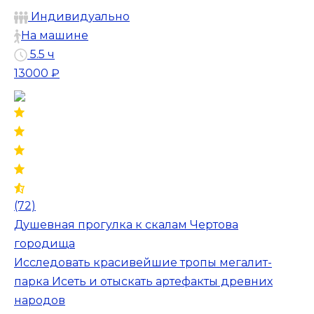
Индивидуально
На машине
5.5 ч
13000 ₽
(72)
Душевная прогулка к скалам Чертова
городища
Исследовать красивейшие тропы мегалит-
парка Исеть и отыскать артефакты древних
народов