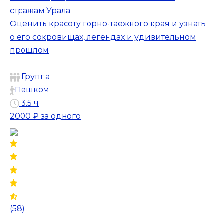
стражам Урала
Оценить красоту горно-таёжного края и узнать
о его сокровищах, легендах и удивительном
прошлом
Группа
Пешком
3.5 ч
2000 ₽
за одного
(58)