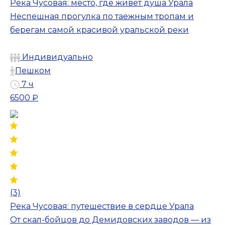
Река Чусовая: место, где живет душа Урала
Неспешная прогулка по таежным тропам и
берегам самой красивой уральской реки
Индивидуально
Пешком
7 ч
6500 ₽
(3)
Река Чусовая: путешествие в сердце Урала
От скал-бойцов до Демидовских заводов — из