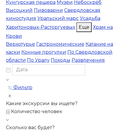
Кунгурская пещера
Музеи
Небоскрёб
Высоцкий
Пивоварни
Свердловская
киностудия
Уральский марс
Усадьба
Харитоновых-Расторгуевых
Еще
Храм на
Крови
Верхотурье
Гастрономические
Катание на
хаски
Конные прогулки
По Свердловской
области
По Уралу
Походы
Развлечения
Фильтр
Какие экскурсии вы ищете?
Количество человек
Сколько вас будет?