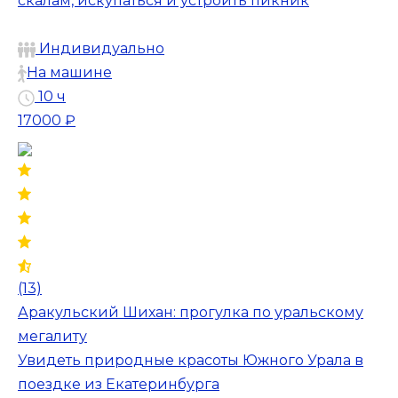
скалам, искупаться и устроить пикник
Индивидуально
На машине
10 ч
17000 ₽
(13)
Аракульский Шихан: прогулка по уральскому
мегалиту
Увидеть природные красоты Южного Урала в
поездке из Екатеринбурга