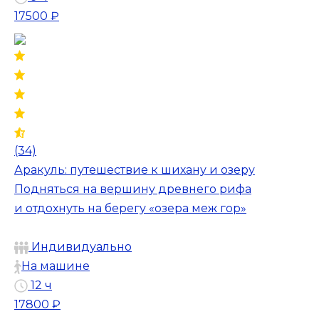
17500 ₽
(34)
Аракуль: путешествие к шихану и озеру
Подняться на вершину древнего рифа
и отдохнуть на берегу «озера меж гор»
Индивидуально
На машине
12 ч
17800 ₽